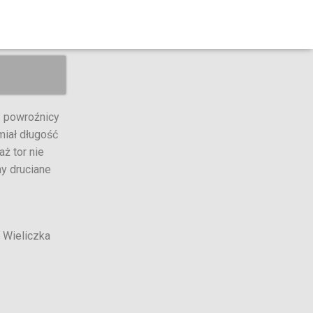
. powroźnicy
miał długość
ż tor nie
y druciane
 Wieliczka