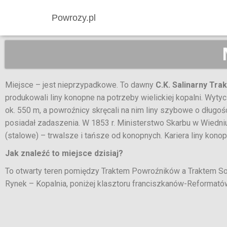
Powrozy.pl
Miejsce – jest nieprzypadkowe. To dawny
C.K. Salinarny Tr
produkowali liny konopne na potrzeby wielickiej kopalni. Wyty
ok. 550 m, a powroźnicy skręcali na nim liny szybowe o długoś
posiadał zadaszenia. W 1853 r. Ministerstwo Skarbu w Wiedn
(stalowe) – trwalsze i tańsze od konopnych. Kariera liny kono
Jak znaleźć to miejsce dzisiaj?
To otwarty teren pomiędzy Traktem Powroźników a Traktem So
Rynek – Kopalnia, poniżej klasztoru franciszkanów-Reformató