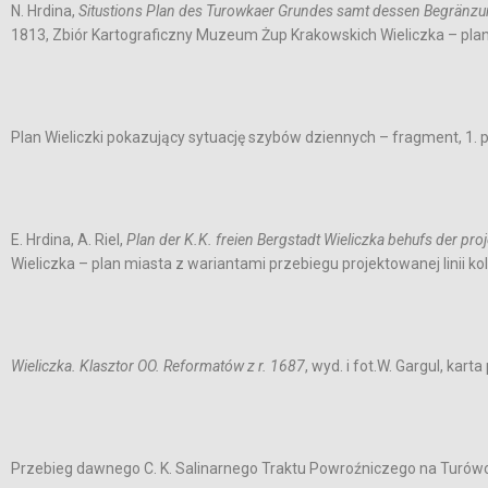
N. Hrdina,
Situstions Plan des Turowkaer Grundes samt dessen Begränzu
1813, Zbiór Kartograficzny Muzeum Żup Krakowskich Wieliczka – pla
Plan Wieliczki pokazujący sytuację szybów dziennych – fragment, 1. p
E. Hrdina, A. Riel,
Plan der K.K. freien Bergstadt Wieliczka behufs der pro
Wieliczka – plan miasta z wariantami przebiegu projektowanej linii ko
Wieliczka. Klasztor OO. Reformatów z r. 1687
, wyd. i fot.W. Gargul, kar
Przebieg dawnego C. K. Salinarnego Traktu Powroźniczego na Turów