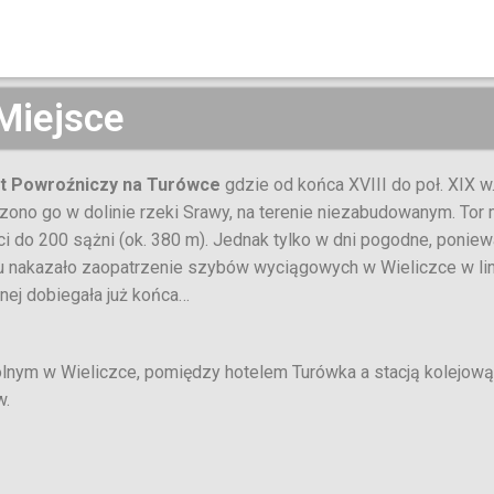
Miejsce
akt Powroźniczy na Turówce
gdzie od końca XVIII do poł. XIX w
czono go w dolinie rzeki Srawy, na terenie niezabudowanym. Tor 
ci do 200 sążni (ok. 380 m). Jednak tylko w dni pogodne, poniewa
iu nakazało zaopatrzenie szybów wyciągowych w Wieliczce w lin
pnej dobiegała już końca…
lnym w Wieliczce, pomiędzy hotelem Turówka a stacją kolejową
w.