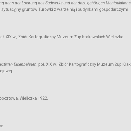
ng dann der Locirung des Sudwerks und der dazu gehörigen Manipulation
n sytuacyjny gruntów Turówki z warzelnią i budynkami gospodarczymi.
oł. XIX w., Zbiór Kartograficzny Muzeum Żup Krakowskich Wieliczka.
jectirten Eisenbahnen
, poł. XIX w., Zbiór Kartograficzny Muzeum Żup Kra
lejowej.
ta pocztowa, Wieliczka 1922.
ce