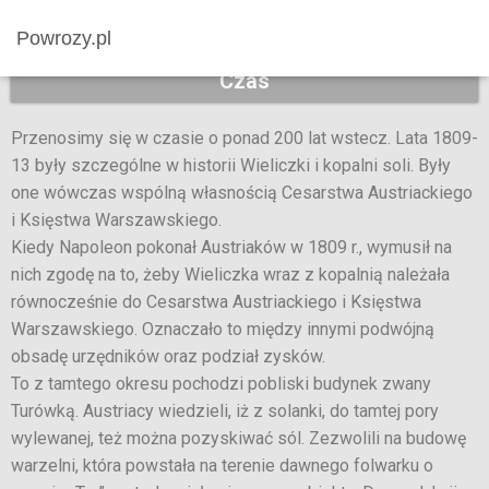
Powrozy.pl
Czas
Przenosimy się w czasie o ponad 200 lat wstecz. Lata 1809-
13 były szczególne w historii Wieliczki i kopalni soli. Były
one wówczas wspólną własnością Cesarstwa Austriackiego
i Księstwa Warszawskiego.
Kiedy Napoleon pokonał Austriaków w 1809 r., wymusił na
nich zgodę na to, żeby Wieliczka wraz z kopalnią należała
równocześnie do Cesarstwa Austriackiego i Księstwa
Warszawskiego. Oznaczało to między innymi podwójną
obsadę urzędników oraz podział zysków.
To z tamtego okresu pochodzi pobliski budynek zwany
Turówką. Austriacy wiedzieli, iż z solanki, do tamtej pory
wylewanej, też można pozyskiwać sól. Zezwolili na budowę
warzelni, która powstała na terenie dawnego folwarku o