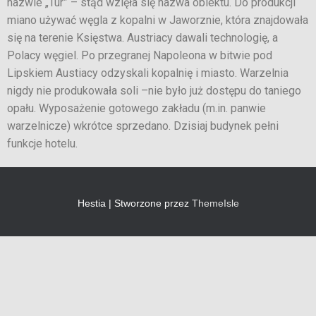
nazwie „Tur” – stąd wzięła się nazwa obiektu. Do produkcji
miano używać węgla z kopalni w Jaworznie, która znajdowała
się na terenie Księstwa. Austriacy dawali technologię, a
Polacy węgiel. Po przegranej Napoleona w bitwie pod
Lipskiem Austiacy odzyskali kopalnię i miasto. Warzelnia
nigdy nie produkowała soli –nie było już dostępu do taniego
opału. Wyposażenie gotowego zakładu (m.in. panwie
warzelnicze) wkrótce sprzedano. Dzisiaj budynek pełni
funkcje hotelu.
Hestia | Stworzone przez
ThemeIsle