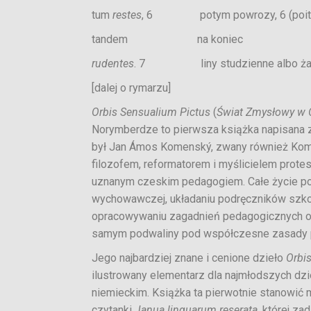
tum
restes
, 6 potym powrozy, 6 (poitro
tandem na koniec
rudentes
. 7 liny studzienne albo żaglo
[dalej o rymarzu]
Orbis Sensualium Pictus
(
Świat Zmysłowy w 
Norymberdze to pierwsza książka napisana z
był Jan Ámos Komenský, zwany również Kom
filozofem, reformatorem i myślicielem prote
uznanym czeskim pedagogiem. Całe życie poś
wychowawczej, układaniu podręczników szko
opracowywaniu zagadnień pedagogicznych or
samym podwaliny pod współczesne zasady 
Jego najbardziej znane i cenione dzieło
Orbi
ilustrowany elementarz dla najmłodszych dzie
niemieckim. Książka ta pierwotnie stanowić m
czytanki
Janua linguarum reserata
, której z