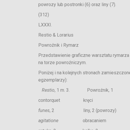
powrozy lub postronki (6) oraz liny (7).
(312)
LXXXI.
Restio & Lorarius
Powroźnik i Rymarz
Przedstawienie graficzne warsztatu rymarza
na torze powroźniczym.
Poniżej i na kolejnych stronach zamieszczone
egzemplarzy):
Restio
, 1 m. 3. Powroźnik, 1
contorquet kręci
funes
, 2 liny, 2 (powrozy) fu
agitatione
obracaniem