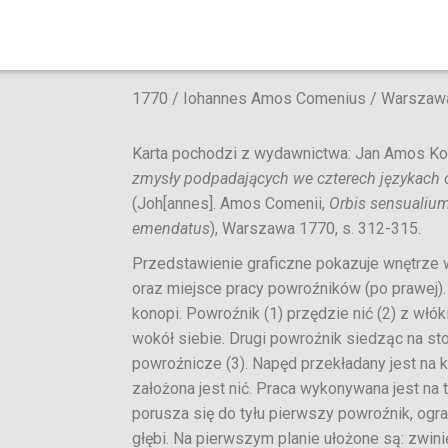
1770 / Iohannes Amos Comenius / Warszaw
Karta pochodzi z wydawnictwa: Jan Amos K
zmysły podpadających we czterech językach
(Joh[annes]. Amos Comenii,
Orbis
sensualium
emendatus
), Warszawa 1770, s. 312-315.
Przedstawienie graficzne pokazuje wnętrze 
oraz miejsce pracy powroźników (po prawej).
konopi. Powroźnik (1) przędzie nić (2) z włó
wokół siebie. Drugi powroźnik siedząc na sto
powroźnicze (3). Napęd przekładany jest na k
założona jest nić. Praca wykonywana jest na
porusza się do tyłu pierwszy powroźnik, og
głębi. Na pierwszym planie ułożone są: zwini