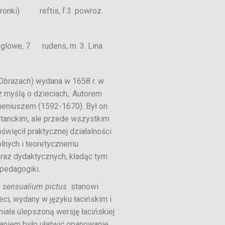
nki) reftis, f.3. powroz.
we, 7 rudens, m. 3. Lina
Obrazach
) wydana w 1658 r. w
 myślą o dzieciach,. Autorem
eniuszem (1592-1670). Był on
stanckim, ale przede wszystkim
więcił praktycznej działalności
lnych i teoretycznemu
az dydaktycznych, kładąc tym
pedagogiki.
s sensualium pictus
stanowi
ci, wydany w języku łacińskim i
iała ulepszoną wersję łacińskiej
adaniem było ułatwić opanowanie