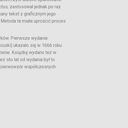
ctus,
zastosował jednak po raz
ny tekst z graficznym jego
. Metoda ta miała uprościć proces
zyków. Pierwsze wydanie
ncuski) ukazało się w 1666 roku.
zenie. Książkę wydano też w
ez sto lat od wydania był to
z pierwowzór współczesnych