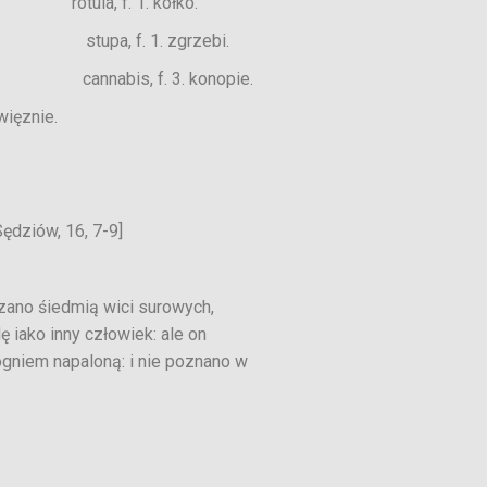
, f. 1. kołko.
a, f. 1. zgrzebi.
bis, f. 3. konopie.
więznie.
Sędziów, 16, 7-9]
zano śiedmią wici surowych,
dę iako inny człowiek: ale on
ogniem napaloną: i nie poznano w