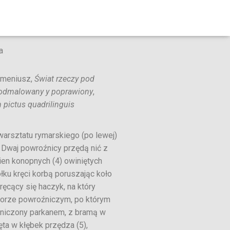
a
omeniusz,
Świat rzeczy pod
 odmalowany y poprawiony
,
 pictus quadrilinguis
warsztatu rymarskiego (po lewej)
 Dwaj powroźnicy przędą nić z
kien konopnych (4) owiniętych
łku kręci korbą poruszając koło
ręcący się haczyk, na który
 torze powroźniczym, po którym
raniczony parkanem, z bramą w
ęta w kłębek przędza (5),