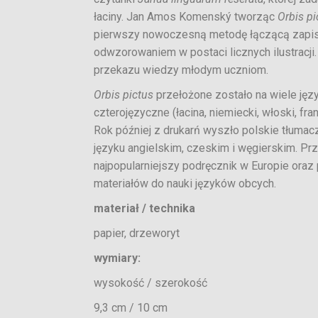
łaciny. Jan Amos Komenský tworząc
Orbis pi
pierwszy nowoczesną metodę łączącą zapisa
odwzorowaniem w postaci licznych ilustracji
przekazu wiedzy młodym uczniom.
Orbis pictus
przełożone zostało na wiele ję
czterojęzyczne (łacina, niemiecki, włoski, fra
Rok później z drukarń wyszło polskie tłumac
języku angielskim, czeskim i węgierskim. Prz
najpopularniejszy podręcznik w Europie ora
materiałów do nauki języków obcych.
materiał / technika
papier, drzeworyt
wymiary:
wysokość / szerokość
9,3 cm / 10 cm