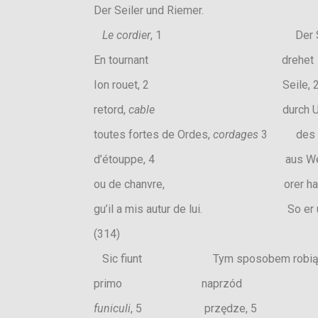
Der Seiler und Riemer.
Le cordier
, 1 Der Seile
En tournant drehet
Ion rouet, 2 Seil
retord,
cable
durch 
toutes fortes de Ordes,
cordages
3 des Ra
d’étouppe, 4 aus Werd
ou de chanvre, orer hanf
gu’il a mis autur de lui. So er um 
(314)
Sic fiunt Tym sposobem robią 
primo naprzód
funiculi
, 5 przędze, 5