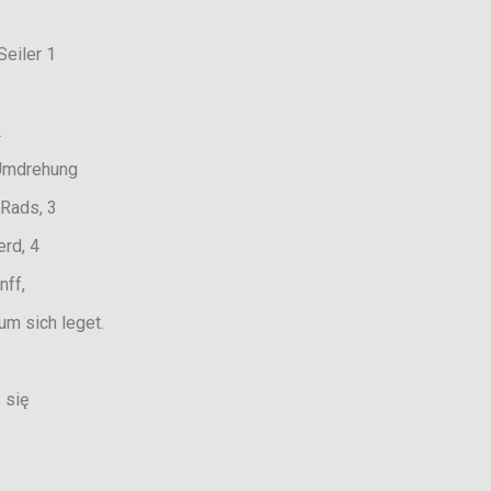
r 1
e, 2
Umdrehung
ds, 3
, 4
f,
sich leget.
się