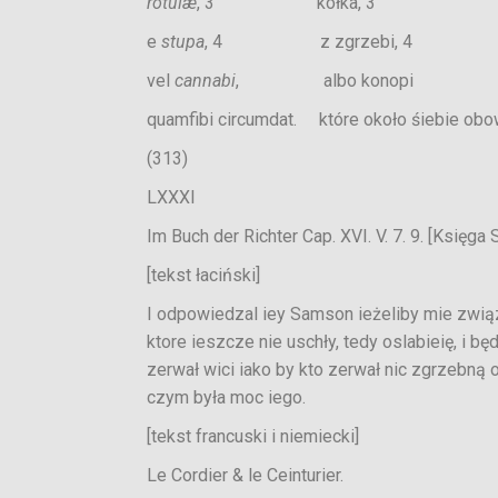
rotulæ
, 3 kołka, 3 rotula
e
stupa
, 4 z zgrzebi, 4 stup
vel
cannabi
, albo konopi canna
quamfibi circumdat. które około śiebie obo
(313)
LXXXI
Im Buch der Richter Cap. XVI. V. 7. 9. [Księga 
[tekst łaciński]
I odpowiedzal iey Samson ieżeliby mie zwią
ktore ieszcze nie uschły, tedy oslabieię, i bę
zerwał wici iako by kto zerwał nic zgrzebną 
czym była moc iego.
[tekst francuski i niemiecki]
Le Cordier & le Ceinturier.