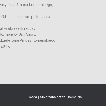
lowany Jana Amosa Komeńskiego,
w Orbis sensualium pictus Jana
iat w obrazach rzeczy
 Komenský Jan Amos.
w dziele Jana Amosa Komenskiego
 2017
,
Hestia | Stworzone przez
ThemeIsle