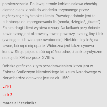
pomieszczenia. Po lewej stronie kobieta nalewa chochlą
ciemną ciecz z balii do wiaderka, trzymanego przez
mężczyznę – być może klienta. Prawdopodobnie jest to
substancja do impregnowania lin (smoła, dziegieć, „tłuste”).
Za nim drugi klient wybiera sznury. Na kołkach przy ścianie
zawieszony jest oferowany towar: powrozy, sznury, liny i linki
(zwisające lub wiszące swobodnie). Niektóre liny leżą na
ławce, lub są o nią oparte. Widoczna jest także cynowa
konew. Stroje pięciu osób są różnorodne, charakterystyczne
raczej dla XVI niż pocz. XVIII w.
Odbitka graficzna z tym przedstawieniem, która jest w
Zbiorze Graficznym Niemieckiego Muzeum Narodowego w
Norymberdze datowana jest na ok. 1550.
Link1
Link 2
materiał / technika