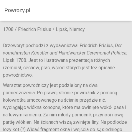
Powrozy.pl
1708 / Friedrich Frisius / Lipsk, Niemcy
Drzeworyt pochodzi z wydawnictwa: Friedrich Frisius,
Der
vornehmsten Künstler und Handwercker Ceremonial-Politica
,
Lipsk 1708. Jest to ilustrowana prezentacja różnych
rzemiosł, cechów, prac, wśród których jest też opisane
powroźnictwo.
Warsztat powroźniczy jest podzielony na dwa
pomieszczenia. Po prawej stronie powroźnik z pomocą
kołowrotka umocowanego na ścianie przędzie nić,
wyciągając włókna konopne, które ma owinięte wokół pasa i
na lewym ramieniu. Za nim młody pomocnik przynosi nową
partię włókien. Na ścianach wiszą zwinięte liny. Na podłodze
leży kot (?).Widać fragment okna i wejścia do sąsiedniego